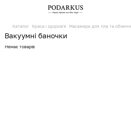
Каталог
Краса і здоров'я
Масажери для тіла та обличч
Вакуумні баночки
Немає товарів