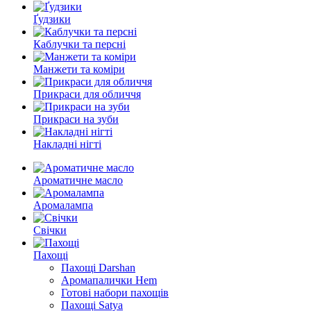
Ґудзики
Каблучки та персні
Манжети та коміри
Прикраси для обличчя
Прикраси на зуби
Накладні нігті
Ароматичне масло
Аромалампа
Свічки
Пахощі
Пахощі Darshan
Аромапалички Hem
Готові набори пахощів
Пахощі Satya