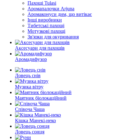
Пахощі Tulasi
Аромапалочки Arjuna
Аромаконуси дим, що витікає
Інші виробники
Тибетські пахощі
Мотузкові пахощі
Зв'язки для окурювання
Аксесуари для пахощів
Аромадифузор
Ловець снів
Музика вітру
Маятник біолокаційний
Співоча Чаша
Кішка Манекі-неко
Ловець сонця