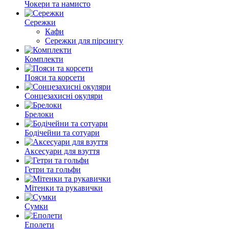
Чокери та намисто
Сережки
Кафи
Сережки для пірсингу
Комплекти
Пояси та корсети
Сонцезахисні окуляри
Брелоки
Бодічейни та сотуари
Аксесуари для взуття
Гетри та гольфи
Мітенки та рукавички
Сумки
Еполети