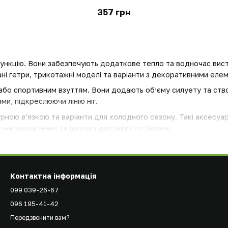
357 грн
ункцію. Вони забезпечують додаткове тепло та водночас вис
зані гетри, трикотажні моделі та варіанти з декоративними еле
або спортивним взуттям. Вони додають об’єму силуету та ст
и, підкреслюючи лінію ніг.
урною в’язкою та варіанти для холодного сезону. Такі аксесу
чне замовлення та швидку доставку по Україні.
Контактна інформація
099 039-26-67
096 195-41-42
Передзвонити вам?