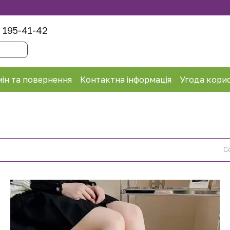
 195-41-42
ін та повернення
Контактна інформація
Угода кори
С