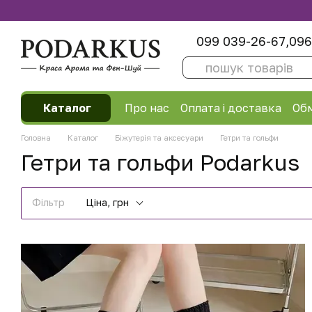
Перейти до основного контенту
099 039-26-67,
096
Каталог
Про нас
Оплата і доставка
Обм
Відгуки про магазин
Головна
Каталог
Біжутерія та аксесуари
Гетри та гольфи
Гетри та гольфи Podarkus
Фільтр
Ціна, грн