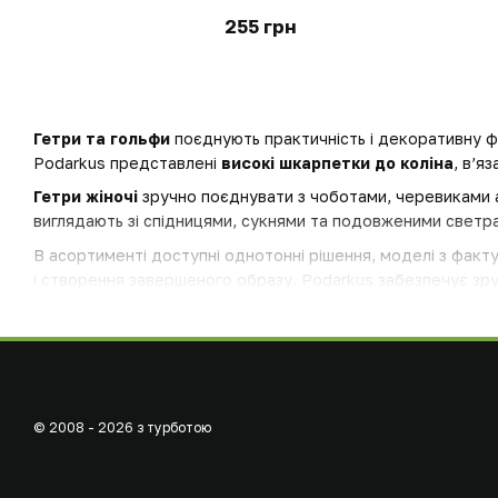
255 грн
Гетри та гольфи
поєднують практичність і декоративну ф
Podarkus представлені
високі шкарпетки до коліна
, в’я
Гетри жіночі
зручно поєднувати з чоботами, черевиками 
виглядають зі спідницями, сукнями та подовженими светрам
В асортименті доступні однотонні рішення, моделі з факт
і створення завершеного образу. Podarkus забезпечує зру
© 2008 - 2026 з турботою