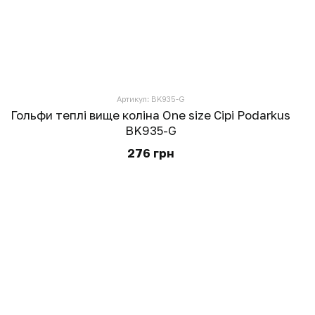
Артикул: BK935-G
Гольфи теплі вище коліна One size Сірі Podarkus
BK935-G
276 грн