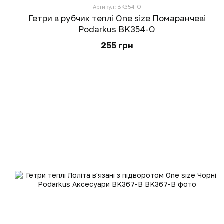
Артикул: BK354-O
Гетри в рубчик теплі One size Помаранчеві
Podarkus BK354-O
255 грн