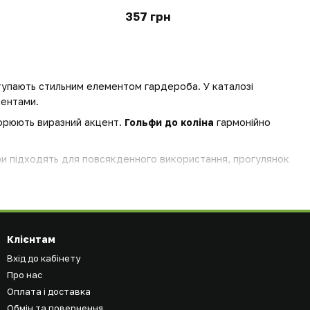
357 грн
тупають стильним елементом гардероба. У каталозі
ментами.
ворюють виразний акцент.
Гольфи до коліна
гармонійно
ари підходять для повсякденного використання, прогулянок
Клієнтам
Вхід до кабінету
Про нас
Оплата і доставка
Обмін та повернення