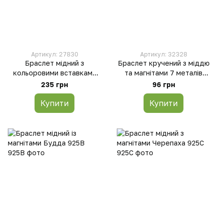
Артикул: 27830
Артикул: 32328
Браслет мідний з
Браслет кручений з міддю
кольоровими вставками
та магнітами 7 металів
27830
32328
235 грн
96 грн
Купити
Купити