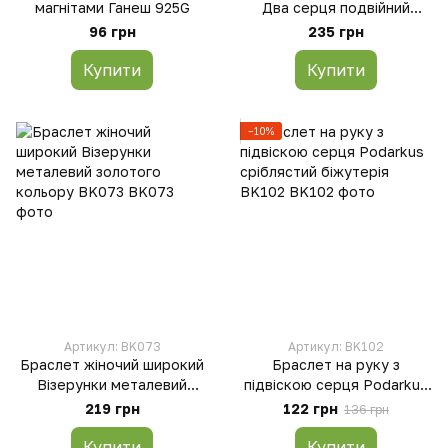
магнітами Ганеш 925G
Два серця подвійний
Podarkus сріблястий
96 грн
235 грн
біжутерія BK0110-S
Купити
Купити
−10%
Артикул: BK073
Артикул: BK102
Браслет жіночий широкий
Браслет на руку з
Візерунки металевий
підвіскою серця Podarkus
золотого кольору BK073
сріблястий біжутерія
219 грн
122 грн
136 грн
BK102
Купити
Купити