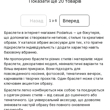
Показати ще 20 товарів
Назад
Вперед
1
з 6
Браслети в інтернет-магазині Podarkus — це біжутерія,
що допомагає створювати нетипові, стильні та креативні
образи. У каталозі зібрані аксесуари для тих, хто прагне
підкреслити індивідуальність і додати характер навіть
базовому вбранню.
Ми пропонуємо браслети різних стилів і матеріалів: мідні
браслети, декоративні моделі, мінімалістичні варіанти та
більш виразні прикраси. Вони підходять для
повсякденного носіння, фотосесій, тематичних вечірок,
карнавалів і творчих проєктів. Один браслет може стати
ключовим акцентом образу.
Браслети легко комбінуються між собою та поєднуються
з одягом різних стилів — від casual до сценічного або
тематичного. Це універсальний аксесуар, що дозволяє
змінювати настрій образу без повного оновлення
гардероба.