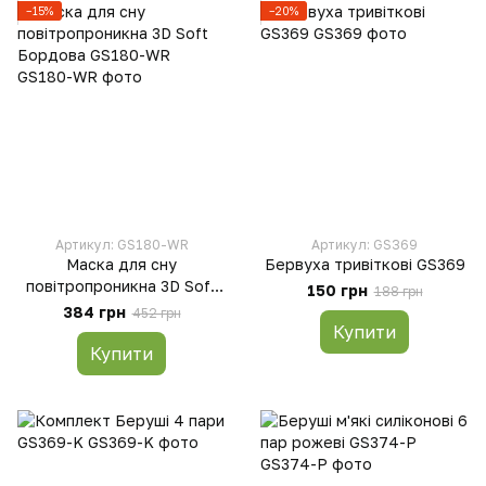
−15%
−20%
Артикул: GS180-WR
Артикул: GS369
Маска для сну
Бервуха тривіткові GS369
повітропроникна 3D Soft
150 грн
188 грн
Бордова GS180-WR
384 грн
452 грн
Купити
Купити