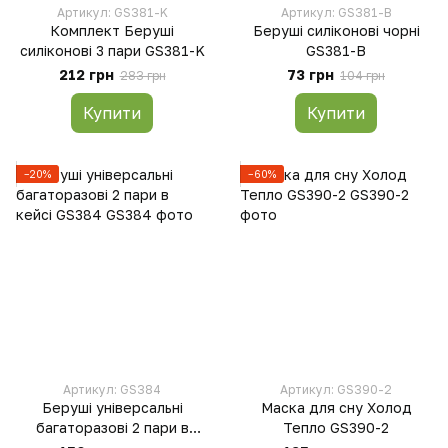
Артикул: GS381-K
Артикул: GS381-B
Комплект Беруші
Беруші силіконові чорні
силіконові 3 пари GS381-K
GS381-B
212 грн
73 грн
283 грн
104 грн
Купити
Купити
−20%
−60%
Артикул: GS384
Артикул: GS390-2
Беруші універсальні
Маска для сну Холод
багаторазові 2 пари в
Тепло GS390-2
кейсі GS384