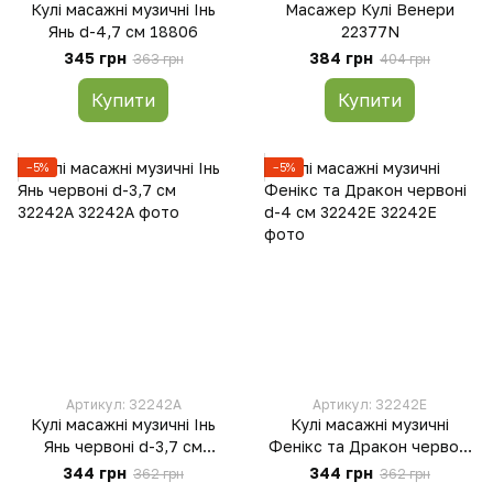
Кулі масажні музичні Інь
Масажер Кулі Венери
Янь d-4,7 см 18806
22377N
345 грн
384 грн
363 грн
404 грн
Купити
Купити
−5%
−5%
Артикул: 32242A
Артикул: 32242E
Кулі масажні музичні Інь
Кулі масажні музичні
Янь червоні d-3,7 см
Фенікс та Дракон червоні
32242A
d-4 см 32242E
344 грн
344 грн
362 грн
362 грн